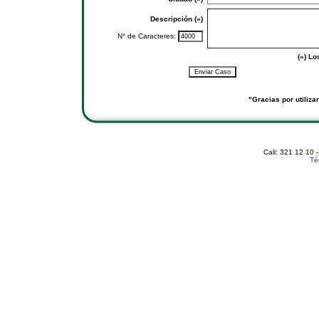
Descripción (»)
N° de Caracteres:
(») Lo
"Gracias por utiliz
Cali: 321 12 10 
Té