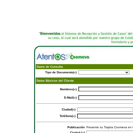
Datos de Consulta
Tipo de Documento(»)
Datos Básicos del Cliente
Nombres(»)
E-Mail(»)
Ciudad(»)
Teléfono(»)
Publicación
Presente su Tarjeta Coomeva en C
Ciudad (»)