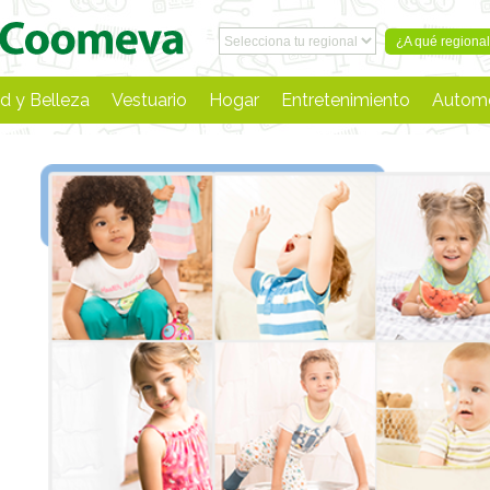
¿A qué regiona
d y Belleza
Vestuario
Hogar
Entretenimiento
Automo