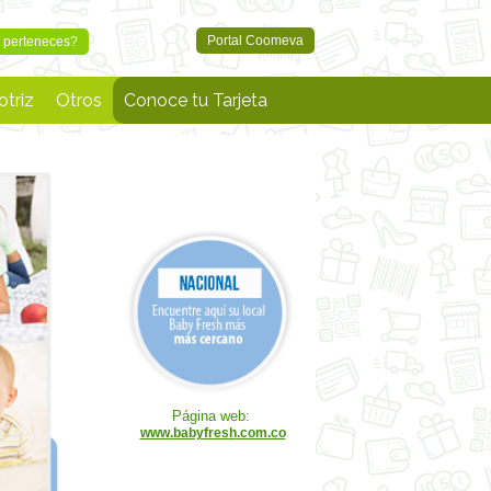
Portal Coomeva
l perteneces?
triz
Otros
Conoce tu Tarjeta
Página web:
www.
babyfresh
.com.co